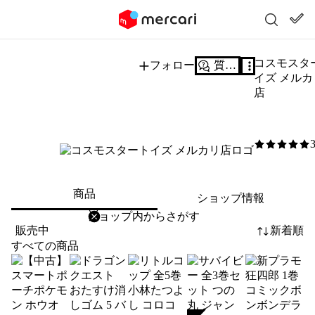
コスモスタ
フォロー
質問する
イズ メルカ
店
5
/5
商品
ショップ情報
削除
検索
検索キーワードを入力
販売中
新着順
すべての商品