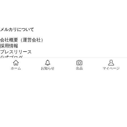
メルカリについて
会社概要（運営会社）
採用情報
プレスリリース
公式ブログ
プレスキット
ホーム
お知らせ
出品
マイページ
メルカリUS
メルカリShops
m department（エムデパ）
ヘルプ
ヘルプセンター（ガイド・お問い合わせ）
メルカリShopsでショップを開設する
メルカリShops ショップ管理画面にログイン
メルカリShops出店者向けガイド
お問い合わせ一覧