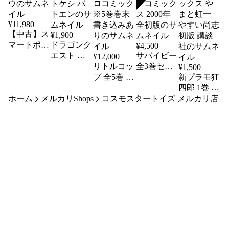
SOLD
¥
11,980
【中古】ス
¥
1,900
マートポー
ドラゴンク
¥
4,500
チポケモン
エスト お
サバイビー
¥
12,000
ホウオウ
たすけ消し
リトルコッ
全3巻セッ
¥
1,500
ゴム 5 バト
プ 全5巻 小
ト つの丸
新プラモ狂
ケシ バト
林たつよし
ジャンプコ
四郎 1巻 コ
ホーム
メルカリShops
エン
コロコロコ
コスモスタートイズ メルカリ店
ミックス
ミックボン
ミック ※5
2000年 全
ボンデラッ
巻巻末書き
初版
クス やま
込みあり
と虹一 や
すい尚志
初版 講談
社