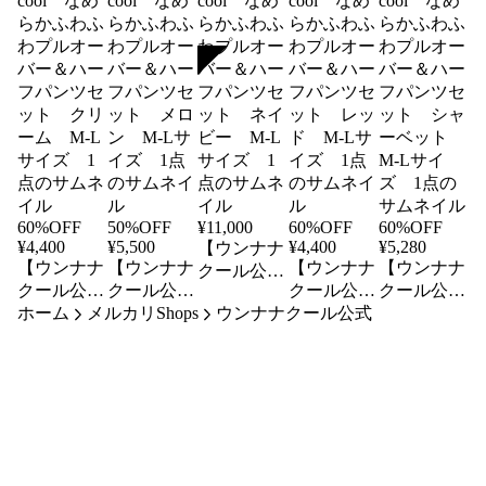
SOLD
60%OFF
50%OFF
¥
11,000
60%OFF
60%OFF
¥
4,400
¥
5,500
¥
4,400
¥
5,280
【ウンナナ
【ウンナナ
【ウンナナ
【ウンナナ
【ウンナナ
クール公
クール公
クール公
クール公
クール公
式】
ホーム
式】
メルカリShops
式】
ウンナナクール公式
式】
式】
MOOMIN ×
MOOMIN ×
MOOMIN ×
une nana
MOOMIN ×
MOOMIN ×
une nana
une nana
une nana
une nana
cool なめ
cool なめ
cool なめ
cool なめ
cool なめ
らかふわふ
らかふわふ
らかふわふ
らかふわふ
らかふわふ
わプルオー
わプルオー
わプルオー
わプルオー
わプルオー
バー＆ハー
バー＆ハー
バー＆ハー
バー＆ハー
バー＆ハー
フパンツセ
フパンツセ
フパンツセ
フパンツセ
フパンツセ
ット ネイ