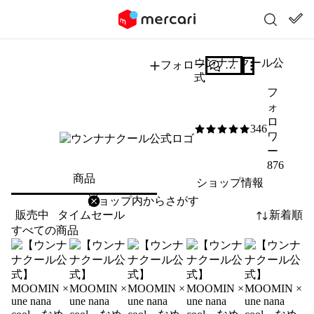
ウンナナクール公
フォロー
質問する
式
フ
ォ
ロ
346
5
/5
ワ
ー
876
商品
ショップ情報
削除
検索
検索キーワードを入力
販売中
タイムセール
新着順
すべての商品