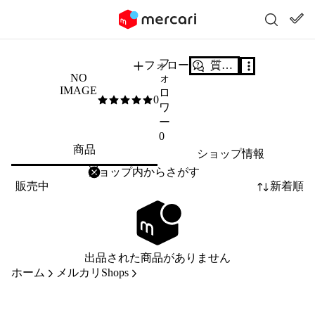
フ
フォロー
質問する
NO
ォ
IMAGE
ロ
0
0
/5
ワ
ー
0
商品
ショップ情報
削除
検索
検索キーワードを入力
販売中
新着順
出品された商品がありません
ホーム
メルカリShops