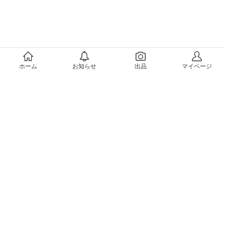
メルカリについて
ホーム
お知らせ
出品
マイページ
会社概要（運営会社）
採用情報
プレスリリース
公式ブログ
プレスキット
メルカリUS
メルカリShops
m department（エムデパ）
ヘルプ
ヘルプセンター（ガイド・お問い合わせ）
メルカリShopsでショップを開設する
メルカリShops ショップ管理画面にログイン
メルカリShops出店者向けガイド
お問い合わせ一覧