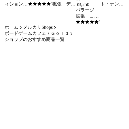
1
ィション
悪魔 【ボ
拡張 デュ
ト・ナンバ
¥
3,250
5
/5
ズ 日本語
ードゲー
エル 英語
バラージ
ー 日本語
版 【ボー
ム】
版 【ボー
拡張 コロ
版 【ボー
1
ドゲーム】
ドゲーム】
ラド・コネ
ドゲーム】
5
/5
ホーム
メルカリShops
クション
ボードゲームカフェ７Ｇｏｌｄ
日本語版
ショップのおすすめ商品一覧
【ボードゲ
ーム】