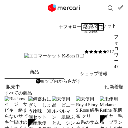
エコマーケット
フォロー
質問する
K-Seas
フ
ォ
ロ
217
5
/5
ワ
ー
47
商品
ショップ情報
削除
検索
検索キーワードを入力
販売中
新着順
すべての商品
SOLD
SOLD