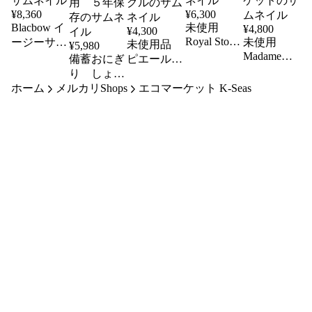
¥
8,360
¥
6,300
Blacbow イ
未使用
¥
4,800
¥
4,300
Royal Story
ージーサビ
未使用
未使用品
¥
5,980
S.Rose 綿毛
Madame
キ 絡まら
備蓄おにぎ
ピエールバ
布 クリー
Refine 花柄
ないサビキ
り しょう
ルマン 肌
ム系
マイヤー毛
仕掛け
ホーム
メルカリShops
ゆ味 30個
掛ふとん
エコマーケット K-Seas
布 ブラン
セット 国
シングル
ケット
産米使用
５年保存