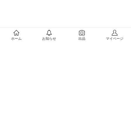
メルカリについて
ホーム
お知らせ
出品
マイページ
会社概要（運営会社）
採用情報
プレスリリース
公式ブログ
プレスキット
メルカリUS
メルカリShops
m department（エムデパ）
ヘルプ
ヘルプセンター（ガイド・お問い合わせ）
メルカリShopsでショップを開設する
メルカリShops ショップ管理画面にログイン
メルカリShops出店者向けガイド
お問い合わせ一覧