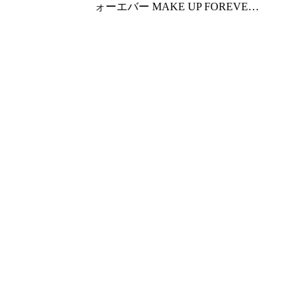
アシャンプー レフ
ォーエバー MAKE UP FOREVER
ニティ 1000ml
アーティスト ハイライター
#H110 エニウェアグリマー 4g
[200622]〔メール便発送〕