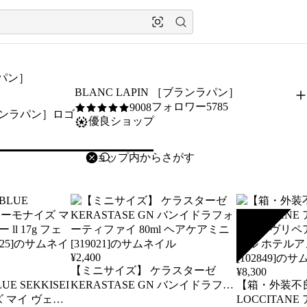
ラパン］
BLANC LAPIN ［ブランラパン］
フォロワー5785
9008
5
/5
優良ショップ
削除
検索
検索キーワードを入力
SOLD
¥
2,400
【ミニサイズ】 ケラスターゼ
¥
8,300
E SEKKISEI
KERASTASE GN バンイドラフォ
【箱・外装不
ズ マイ ヴェー
ーティファイ 80ml ヘアケアミニ
LOCCITAN