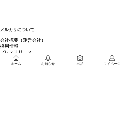
メルカリについて
会社概要（運営会社）
採用情報
プレスリリース
公式ブログ
プレスキット
ホーム
お知らせ
出品
マイページ
メルカリUS
メルカリShops
m department（エムデパ）
ヘルプ
ヘルプセンター（ガイド・お問い合わせ）
メルカリShopsでショップを開設する
メルカリShops ショップ管理画面にログイン
メルカリShops出店者向けガイド
お問い合わせ一覧