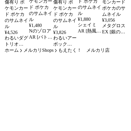
¥
1,880
¥
3,056
シェイミ
¥
1,480
メタグロス
Nのゾロア
AR [熱風の
EX [銀のメ
¥
4,526
¥
3,826
AR [バトル
アリーナ]
わるいダグ
わるいアー
ガメタグロ
SV9a
パートナー
トリオ
ボック
スEX]
066/063 ポ
ズ] SV9
ホーム
LV.18 ★
メルカリShops
LV.25 ★
もえたく！ メルカリ店
101/XY-P 傷
ケモンカー
108/100 ポ
[旧裏面]
[旧裏面]
有り ポケ
ド ポケカ
ケモンカー
No.051 ロ
No.024 ロ
モンカード
ド ポケカ
ケット団
ケット団
ポケカ
傷有り ポ
傷有り ポ
ケモンカー
ケモンカー
ド ポケカ
ド ポケカ