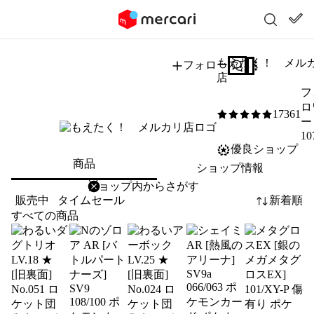
もえたく！ メル
フォロー
質問する
店
フ
ロ
17361
5
/5
ー
10
優良ショップ
商品
ショップ情報
削除
検索
検索キーワードを入力
販売中
タイムセール
新着順
すべての商品