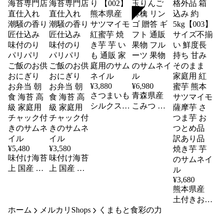
SOLD
¥
3,880
¥
6,980
さつまいも
青森県産
シルクスイ
こみつ 蜜
ート 訳あ
入り りん
り約5kg 箱
ご 約2kg 6
込み 優品
玉から13玉
訳あり
【001】小
¥
5,480
¥
3,580
味付け海苔
味付け海苔
【002】 熊
玉りんご
上 国産 も
上 国産 も
本県産 サ
林檎 リン
みのり 4袋
みのり 2袋
ツマイモ
ゴ 贈答 ギ
¥
3,680
（1袋あた
（1袋あた
紅蜜芋 焼
フト 通販
熊本県産
り50g ）熊
り50g ）熊
き芋 芋 い
果物 フル
土付きお芋
ホーム
本 老舗海
メルカリShops
本 老舗海
も 通販 家
くまもと食彩の力
ーツ 果物
シルクスイ
苔専門店
苔専門店
庭用
ート さつ