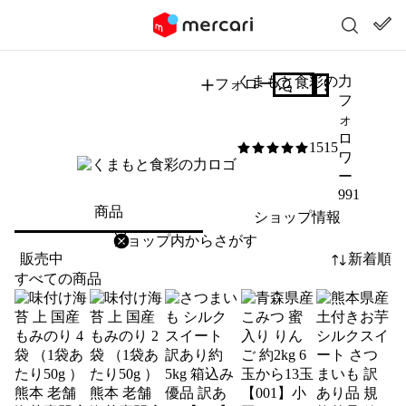
くまもと食彩の力
フォロー
質問する
フ
ォ
ロ
1515
5
/5
ワ
ー
991
商品
ショップ情報
削除
検索
検索キーワードを入力
販売中
新着順
すべての商品