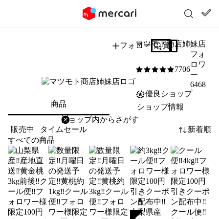
マツモト商店姉妹店
フォロー
質問する
フォ
ロワ
7706
5
/5
ー
6468
優良ショップ
商品
ショップ情報
削除
検索
検索キーワードを入力
販売中
タイムセール
新着順
すべての商品
SOLD