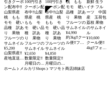
SOLD
¥
4,990
約3kg‼️クー
¥
10,600
ル便‼️フォ
クール便‼️
ロワー様限
4kg‼️フォロ
¥
5,200
山梨県産‼️
定100円引
ワー様限定
¥
2,650
¥
4,850
産地直送‼️
数量限定‼️
数量限定‼️
きクーポン
100円引き
黄金桃3kg
月曜日の発
月曜日の発
配布中‼️山
クーポン配
ホーム
前後‼️クー
メルカリShops
送予定‼️黄
送予定‼️黄
マツモト商店姉妹店
梨県産
布中‼️クー
ル便‼️フォ
桃約1kg‼️ク
桃約3kg‼️ク
桃 もも
ル便‼️新鮮
ロワー様限
ール便‼️フ
ール便‼️フ
モモ 硬い
生ライチ
定100円引
ォロワー様
ォロワー様
品種 訳あ
フルーツ
きクーポン
限定100円
限定100円
り 果物
中国産 玉
配布中‼️山
引きクーポ
引きクーポ
フルーツ
荷包荔枝
梨県産
ン配布中‼️
ン配布中‼️
果物
桃 もも
山梨県産
山梨県産
モモ 硬い
桃 もも
桃 もも