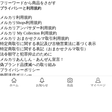
フリーワードから商品をさがす
プライバシーと利用規約
メルカリ利用規約
メルカリShops利用規約
メルカリアンバサダー利用規約
メルカリ My Collection 利用規約
メルカリ おまかせクルマ取引利用規約
特定商取引に関する表記及び古物営業法に基づく表示
特定商取引に関する表記（おまかせクルマ取引）
法令順守と犯罪抑止のために
メルカリあんしん・あんぜん宣言！
偽ブランド品撲滅への取り組み
プライバシーポリシー
外部送信ポリシー
個人データの安全管理に係る基本方針
外国PEPs（外国の政府等において重要な地位を占める方）と
ホーム
お知らせ
出品
マイページ
は
メルペイ利用規約
メルペイクレジット利用規約
メルペイクレジットプライバシーポリシー
メルペイスマートマネー利用規約