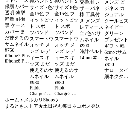
¥
900
¥
750
時計ベルト
iPhone7 Plus
14mm 本革
iPhone8 Plus
クロコ型押
¥
950
ケース ク
し 腕時計
ナロータイ
リアケース
ベルト 交
細ネクタイ
TPU ソフト
¥
980
¥
880
換用 レザ
コットン
ケース 保
Fitbit
Fitbit
ー バネ棒
100％ シロ
護カバー
Charge2 バ
Charge2 バ
工具付き
クマ柄 メ
透明 薄型
ホーム
メルカリShops
ンド 交換
ンド 交換
メンズ レ
ンズ ビジ
軽量 耐衝
まるともストア★土日祝も毎日ネコポス発送
ベルト シ
ベルト シ
ディース
ネス カジ
撃 ケース
リコン 交
リコン 交
全7色
ュアル ク
カバー ま
換バンド S
換バンド S
ールビズ
だ使える
サイズ 7色/
サイズ 8色/
ネイビー
全15色 フ
全15色 フ
グリーン