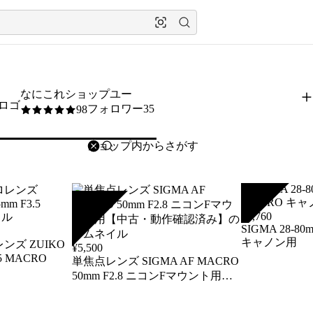
なにこれショップユー
フォロワー35
98
5
/5
削除
検索
検索キーワードを入力
SOLD
SOLD
¥
1,760
SIGMA 28-80m
キャノン用
レンズ ZUIKO
¥
5,500
.5 MACRO
単焦点レンズ SIGMA AF MACRO
50mm F2.8 ニコンFマウント用
【中古・動作確認済み】