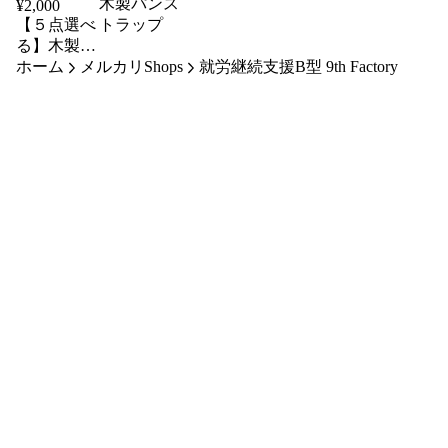
木製パンス
¥
2,000
【５点選べ
トラップ
る】木製パ
ホーム
ンマグネッ
メルカリShops
就労継続支援B型 9th Factory
ト