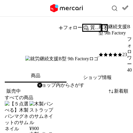
就労継続支援B
フォロー
質問する
型 9th Factory
フ
ォ
ロ
23
5
/5
ワ
ー
40
商品
ショップ情報
削除
検索
検索キーワードを入力
販売中
新着順
すべての商品
¥
900