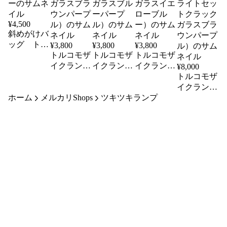
¥
4,500
斜めがけバ
ッグ トル
¥
3,800
¥
3,800
¥
3,800
コ生地を使
トルコモザ
トルコモザ
トルコモザ
った大きめ
イクランプ
イクランプ
イクランプ
¥
8,000
ショルダー
（キャンド
（キャンド
（キャンド
トルコモザ
ルホルダー
ルホルダー
ルホルダー
イクランプ
ホーム
メルカリShops
クラックガ
クラックガ
ツキツキランプ
クラックガ
（キャンド
ラスブラウ
ラスブルー
ラスイエロ
ルホルダー
ンパープ
パープル）
ーブルー）
とアロマラ
ル）
イトセット
クラックガ
ラスブラウ
ンパープ
ル）