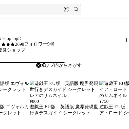
 shop topD
フォロワー946
2698
優良ショップ
削除
検索
検索キーワードを入力
¥
800
¥
750
語版 エヴォルカ
遊戯王 EU版 英語版 魔界発現世
遊戯王 EU版
行きデスガイド シークレットレ
ア・ロード 
ア