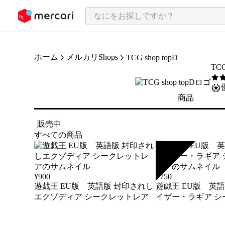
ンツにスキップ
ホーム
メルカリShops
TCG shop topD
TCG
5
/5
商品
販売中
すべての商品
SOLD
¥
900
¥
750
遊戯王 EU版 英語版 封印されし
遊戯王 EU版 英
エクゾディア シークレットレア
イザー・ラギア シークレットレ
ア