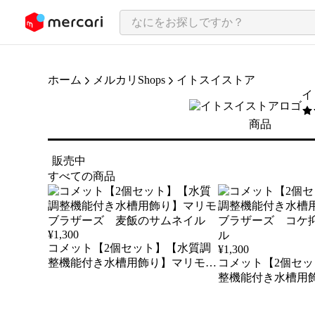
ンツにスキップ
ホーム
メルカリShops
イトスイストア
イ
5
/
商品
販売中
すべての商品
¥
1,300
コメット【2個セット】【水質調
¥
1,300
整機能付き水槽用飾り】マリモブ
コメット【2個セ
ラザーズ 麦飯
整機能付き水槽用
ラザーズ コケ抑