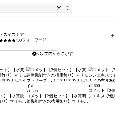
トスイストア
フォロワー75
433
5
削除
検索
検索キーワードを入力
¥
2,600
コメット【2
¥
1,300
ット】【水質調
コメット【2個セット】【水質調
ンエキスで健
飾り】マリモブ
整機能付き水槽用飾り】マリモブ
メの主食260g
制
ラザーズ バクテリア