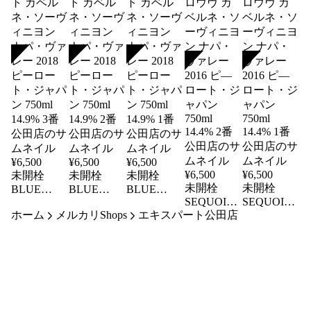
SOLD
SOLD
SOLD
SOLD
SOLD
¥
6,500
¥
6,500
¥
6,500
¥
6,500
¥
6,500
未開栓
未開栓
未開栓
未開栓
未開栓
BLUE
BLUE
BLUE
SEQUOIA
SEQUOIA
PRINT ブル
PRINT ブル
PRINT ブル
ホーム
メルカリShops
エキスパート公田店
GROVE セ
GROVE セ
ー プリン
ー プリン
ー プリン
コイア グ
コイア グ
ト カベル
ト カベル
ト カベル
ロウヴ カ
ロウヴ カ
ネ・ソーヴ
ネ・ソーヴ
ネ・ソーヴ
ベルネ・ソ
ベルネ・ソ
ィニヨン
ィニヨン
ィニヨン
ーヴィニヨ
ーヴィニヨ
ナパ・ヴァ
ナパ・ヴァ
ナパ・ヴァ
ン ナパ・
ン ナパ・
レー 2018
レー 2018
レー 2018
ヴァレー
ヴァレー
ピーロー
ピーロー
ピーロー