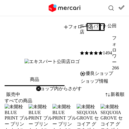
エキスパート公田
フォロー
質問する
店
フ
ォ
ロ
1494
5
/5
ワ
ー
266
優良ショップ
商品
ショップ情報
削除
検索
検索キーワードを入力
販売中
新着順
すべての商品