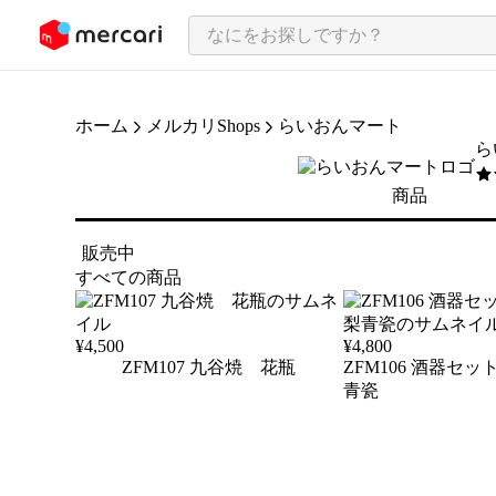
ンツにスキップ
ホーム
メルカリShops
らいおんマート
ら
5
/
商品
販売中
すべての商品
¥
4,500
¥
4,800
ZFM107 九谷焼 花瓶
ZFM106 酒器セ
青瓷