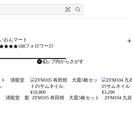
いおんマート
フォロワー21
188
5
削除
検索
検索キーワードを入力
¥
16,800
¥
3,200
ット 清龍堂 梨
ZFM105 有田焼 大皿5枚セット
ZFM