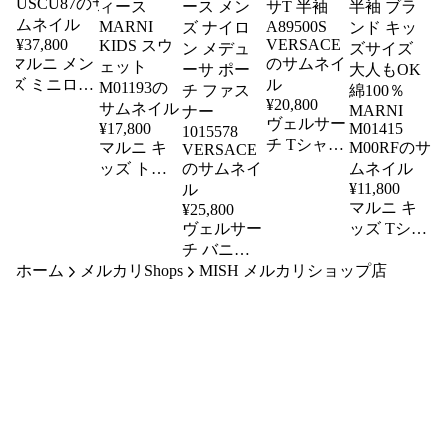
¥
37,800
マルニ メン
ズ ミニロゴ
¥
20,800
スウェット
ヴェルサー
MARNI
¥
17,800
FUMU0074P9
チ Tシャツ
マルニ キ
USCU87
メンズ ワ
ッズ トレ
ンポイント
¥
11,800
ーナー ロ
メデューサ
マルニ キ
¥
25,800
ゴ 大人も
ヴェルサー
T 半袖
ッズ Tシャ
OK レディ
A89500S
チ バニテ
ツ レディ
ース
VERSACE
ホーム
メルカリShops
ィポーチ
MISH メルカリショップ店
ース ロゴ
MARNI
KIDS スウ
コスメポー
miniロゴ 半
ェット
チ レディ
袖 ブラン
M01193
ース メン
ド キッズ
ズ ナイロ
サイズ 大
ン メデュ
人もOK 綿
ーサ ポー
100％
MARNI
チ ファス
M01415
ナー