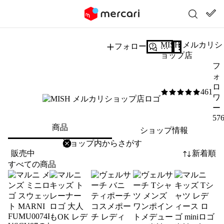
MISH メルカリシ
フォロー
質問する
ョップ店
フ
ォ
ロ
461
5
/5
ワ
ー
57
商品
ショップ情報
削除
検索
検索キーワードを入力
販売中
新着順
すべての商品