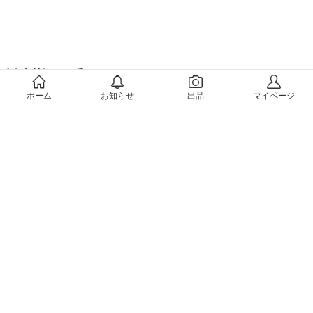
メルカリについて
ホーム
お知らせ
出品
マイページ
会社概要（運営会社）
採用情報
プレスリリース
公式ブログ
プレスキット
メルカリUS
メルカリShops
m department（エムデパ）
ヘルプ
ヘルプセンター（ガイド・お問い合わせ）
メルカリShopsでショップを開設する
メルカリShops ショップ管理画面にログイン
メルカリShops出店者向けガイド
お問い合わせ一覧