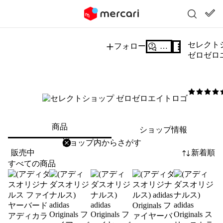
セレクト
フォロー
質問する
ゼロゼロ
5
/5
商品
ショップ情報
削除
検索
検索キーワードを入力
販売中
新着順
すべての商品