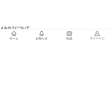
メルカリについて
会社概要（運営会社）
ホーム
お知らせ
出品
マイページ
採用情報
プレスリリース
公式ブログ
プレスキット
メルカリUS
メルカリShops
m department（エムデパ）
ヘルプ
ヘルプセンター（ガイド・お問い合わせ）
メルカリShopsでショップを開設する
メルカリShops ショップ管理画面にログイン
メルカリShops出店者向けガイド
お問い合わせ一覧