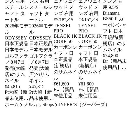
¥
74,800
Dr【新品未
使用品】ブ
リヂストン
ゴルフ
¥
61,600
¥
61,600
BX2HT
¥
45,815
¥
45,815
Fw【新品
Fw【新品
DRIVER ド
Pt大崎【新
Pt大崎【新
未使用品】
未使用品】
ライバー
品未使用
品未使用
ブリヂスト
ブリヂスト
メンズ 右
ホーム
品】オデッ
メルカリShops
品】オデッ
JYPER’S（ジーパーズ）
ンゴルフ
ンゴルフ
用 9.5/S
セイ TRTL
セイ TRTL
BX2HT
BX2HT
Diamana
CH パター
CH パター
FAIRWAY
FAIRWAY
BS50 II カ
34インチ
33インチ
WOOD フ
WOOD フ
ーボンシャ
メンズ 右
メンズ 右
ェアウェイ
ェアウェイ