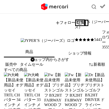
JYPER’S（ジーパ
フォロー
質問する
ズ）
フ
ロ
5443
5
/5
ー
355
商品
ショップ情報
削除
検索
検索キーワードを入力
販売中
タイムセール
新着順
すべての商品