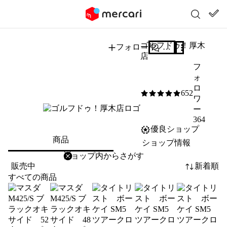
ゴルフドゥ！厚木
フォロー
質問する
店
フ
ォ
ロ
652
5
/5
ワ
ー
364
優良ショップ
商品
ショップ情報
削除
検索
検索キーワードを入力
販売中
新着順
すべての商品