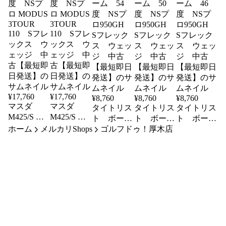
¥
17,760
¥
17,760
¥
8,760
¥
8,760
¥
8,760
マスダ
マスダ
タイトリス
タイトリス
タイトリス
M425/S ブ
M425/S ブ
ト ボーケ
ト ボーケ
ト ボーケ
ラックオキ
ラックオキ
ホーム
メルカリShops
イ SM5 ツ
ゴルフドゥ！厚木店
イ SM5 ツ
イ SM5 ツ
サイド 52
サイド 48
アークロー
アークロー
アークロー
度 NSプ
度 NSプ
ム 54度
ム 50度
ム 46度
ロ MODUS
ロ MODUS
NSプロ
NSプロ
NSプロ
3TOUR
3TOUR
950GH S
950GH S
950GH S
110 Sフレ
110 Sフレ
フレック
フレック
フレック
ックス ウ
ックス ウ
ス ウェッ
ス ウェッ
ス ウェッ
ェッジ 中
ェッジ 中
ジ 中古
ジ 中古
ジ 中古
古【最短即
古【最短即
【最短即日
【最短即日
【最短即日
日発送】
日発送】
発送】
発送】
発送】