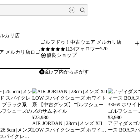
メルカリ店
ゴルフドゥ！中古ウェア メルカリ店
フォロワー520
1134
5
/5
優良ショップ
削除
検索
検索キーワードを入力
¥
23,980
¥
3,980
AIR JORDAN | 28cm |メンズ XII
アディダスゴルフ 
6.5cm |メンズ
LOW スパイクシューズ ホワイト
ース BOAスパ
 スパイクレス
系 【中古グッズ】ゴルフシュー
33669 ホワ