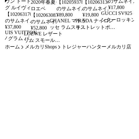
¥
17,800
GUCCI SV925 イ
¥
89,800
¥
19,800
ンターロッキン
CHANEL マトラ
PRADA ナイロン
ピアス 356289 グ
¥
37,800
ッセ ラムスキン
リストレットポー
¥
52,800
LOUIS VUITTON
ッチ
LOEWE レザート
チェーンショルダ
チ 1NE021 ライト
モノグラム バテ
【102059430007
リム スモールバ
ートート ブラッ
ブルー プラダ
ィニョール・ヴェ
ホーム
スケットトート
メルカリShops
ク シャネル
トレジャーハンターメルカリ店
【102063136007】
ルティカル
P00302487 ナチュ
【102059378007】
M51153 ブラウン
ラル×オレンジ
トートバッグ ル
2020年春夏モデル
イヴィトン
ロエベ
【102063170007】
【102063083007】