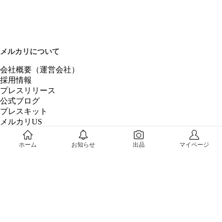
メルカリについて
会社概要（運営会社）
採用情報
プレスリリース
公式ブログ
プレスキット
メルカリUS
メルカリShops
m department（エムデパ）
ホーム
お知らせ
出品
マイページ
ヘルプ
ヘルプセンター（ガイド・お問い合わせ）
メルカリShopsでショップを開設する
メルカリShops ショップ管理画面にログイン
メルカリShops出店者向けガイド
お問い合わせ一覧