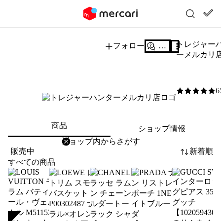
トレジャー
フォロー
質問する
ーメルカリ
6
5
/5
商品
ショップ情報
削除
検索
検索キーワードを入力
販売中
新着順
すべての商品
SOLD