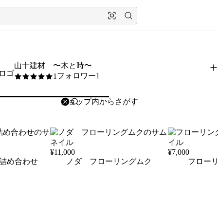
山十建材 〜木と時〜
フォロワー1
1
5
/5
削除
検索
検索キーワードを入力
¥
11,000
¥
7,000
詰め合わせ
ノダ フローリングムク
フロー