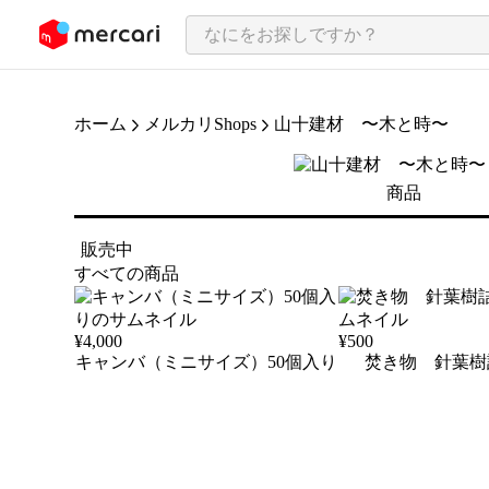
ンツにスキップ
ホーム
メルカリShops
山十建材 〜木と時〜
商品
販売中
すべての商品
¥
4,000
¥
500
キャンバ（ミニサイズ）50個入り
焚き物 針葉樹