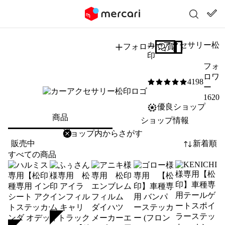
カーアクセサリー松
フォロー
質問する
印
フォ
ロワ
4198
5
/5
ー
1620
優良ショップ
商品
ショップ情報
削除
検索
検索キーワードを入力
販売中
新着順
すべての商品
SOLD
SOLD