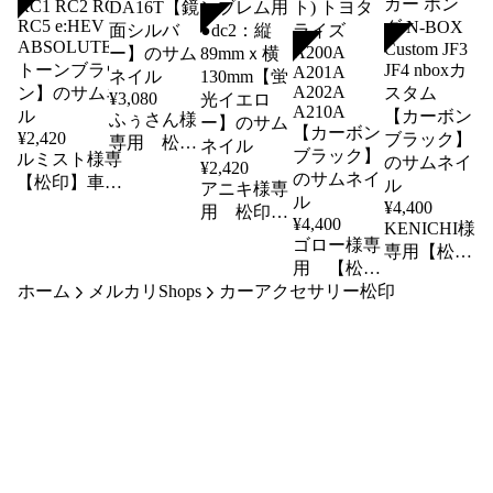
SOLD
SOLD
SOLD
¥
3,080
ふぅさん様
¥
2,420
専用 松印
ハルミスト様専
アイライン
¥
2,420
用【松印】車種
フィルム
アニキ様専
専用 インパネシ
¥
4,400
キャリィト
用 松印
¥
4,400
ート アクセント
KENICHI様
ラック
エンブレム
ゴロー様専
ステッカー ホン
専用【松
DA16T【鏡
フィルム
用 【松
ダ オデッセイ
印】車種専
面シルバ
ダイハツ
ホーム
メルカリShops
カーアクセサリー松印
印】車種専
RC1 RC2 RC4
用テールゲ
ー】
メーカーエ
用 バンパ
RC5 e:HEV
ートスポイ
ンブレム用
ABSOLUTE【ス
ーステッカ
ラーステッ
●dc2：縦
トーンブラウ
ー (フロン
カー ホン
89mmｘ横
ン】
ト) トヨタ
ダ N-BOX
130mm【蛍
ライズ
Custom JF3
光イエロ
A200A
JF4 nboxカ
ー】
A201A
スタム
A202A
【カーボン
A210A