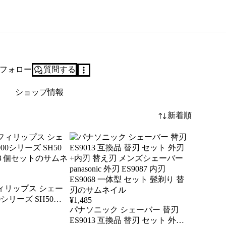
フォロー
質問する
ショップ情報
新着順
ィリップス シェー
0シリーズ SH50
¥
1,485
 ３個セット
パナソニック シェーバー 替刃
ES9013 互換品 替刃 セット 外刃