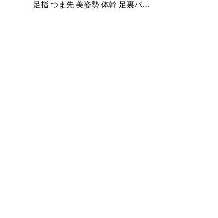
足指 つま先 美姿勢 体幹 足裏バラ
ンス グッズ 偏平足 扁平足 サポー
ター 足裏 アーチ 土踏まず 筋肉ト
レ 運動 ダイエット エクササイズ
リラックス 自宅トレーニング 健
康器具