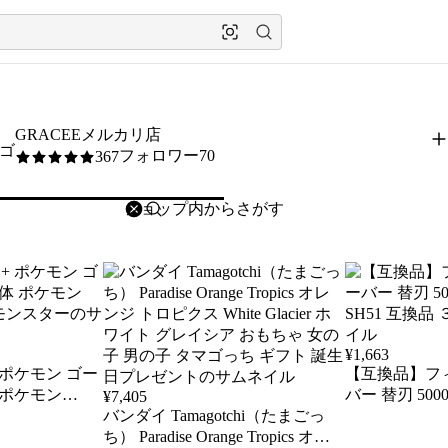
GRACEEメルカリ店
フォロワー70
367
5
/5
削除
検索
検索キーワードを入力
¥
1,663
s + ポケモン ゴー
【互換品】フ
 ポケモン
バー 替刃 500
¥
7,405
トモンスター
バンダイ Tamagotchi（たまごっ
SH51 互換品
ち） Paradise Orange Tropics オレ