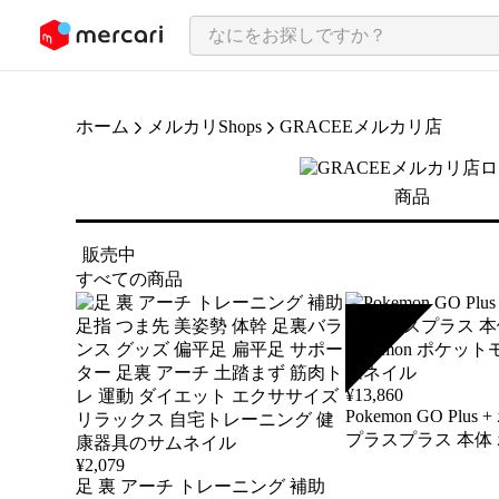
ンツにスキップ
ホーム
メルカリShops
GRACEEメルカリ店
商品
販売中
すべての商品
SOLD
¥
13,860
Pokemon GO Plu
プラスプラス 本体
Pokémon ポケッ
¥
2,079
足 裏 アーチ トレーニング 補助