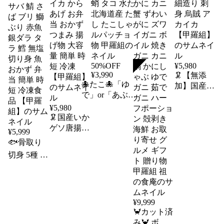
50%OFF
¥
5,980
SOLD
¥
3,990
🦑【無添
🐙たこ🐙「ゆ
加】国産い
で」or「あぶ
か刺し
り」が選べる！
500g（約
¥
5,980
北海道産たこス
🦑国産いか
50g×約10柵
ライスたっぷり
ゲソ唐揚げ
入り） イ
¥
5,999
500g（250g×2P）
業務用たっ
カそーめん
🐟骨取り
食べ放題♪ たこ
ぷり1kg食
細造り 刺
切身 5種 お
蛸 タコ 水たこ
べ放題♪ イ
身 烏賊 ア
試し セッ
北海道産 たこ刺
カ 烏賊 下
カイカ
ト 900g
し たこしゃぶ カ
足 アカイ
【甲羅組】
(60g×3切×5
ルパッチョ 酢の
カ からあ
種) 鮭 さけ
物 甲羅組
げ お弁当
¥
9,999
ギンザケ
おかず つ
🦀カット済
サバ 鯖 さ
まみ 揚げ
み🦀 ボイ