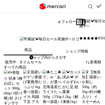
甲羅組🦀毎日
フォロー
質問する
施中✨
859
5
/5
商品
ショップ情報
削除
検索
検索キーワードを入力
販売中
タイムセール
新着順
すべての商品