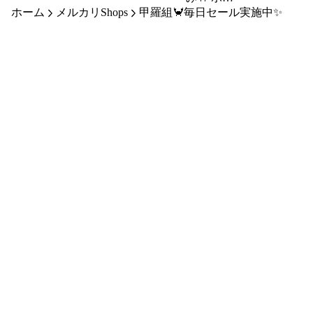
ば ブリ 鰤
ホーム
メルカリShops
物 大容量
甲羅組🦀毎日セール実施中✨
ルずわいが
ぶり 赤魚
簡単 時短
に足 総重
銀ダラ タ
冷凍 【甲
量
ラ 鱈 無塩
羅組】
1.2kg（解
切り身 魚
凍後1kg）
おかず 弁
かに カニ
当 簡単 時
蟹 ずわい
短 冷凍食
がに ズワ
品 【甲羅
イガニ ボ
組】
イル 焼き
ガニ カニ
鍋 かにし
ゃぶ ゆで
ガニ 茹で
ガニ ハー
フポーショ
ン 殻剥き
海鮮 お取
り寄せ グ
ルメ ギフ
ト 贈り物