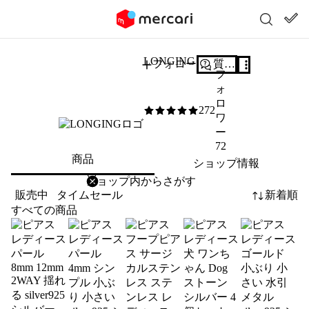
LONGING
フォロー
質問する
フ
ォ
ロ
272
5
/5
ワ
ー
72
商品
ショップ情報
削除
検索
検索キーワードを入力
販売中
タイムセール
新着順
すべての商品