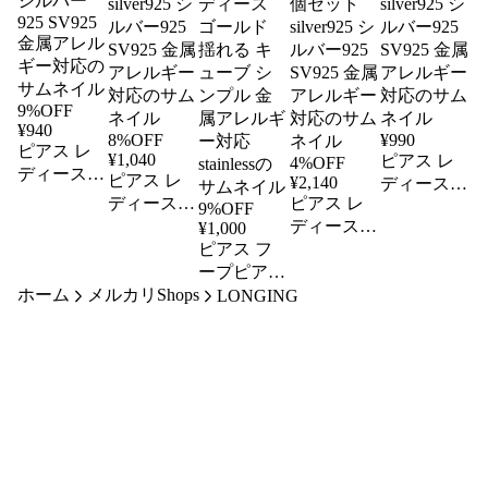
9%OFF
¥
940
8%OFF
¥
990
ピアス レ
¥
1,040
ピアス レ
4%OFF
ディース
ピアス レ
¥
2,140
ディース
パール
ディース
ピアス レ
ゴールド
9%OFF
8mm 12mm
パール
ディース
¥
1,000
小ぶり 小
2WAY 揺れ
4mm シン
ピアス フ
犬 ワンち
さい 水引
る silver925
プル 小ぶ
ープピアス
ゃん Dog
メタル
シルバー
ホーム
メルカリShops
り 小さい
サージカル
ストーン
LONGING
silver925 シ
925 SV925
silver925 シ
ステンレス
シルバー 4
ルバー925
金属アレル
ルバー925
ステンレス
個セット
SV925 金属
ギー対応
SV925 金属
レディース
silver925 シ
アレルギー
アレルギー
ゴールド
ルバー925
対応
対応
揺れる キ
SV925 金属
ューブ シ
アレルギー
ンプル 金
対応
属アレルギ