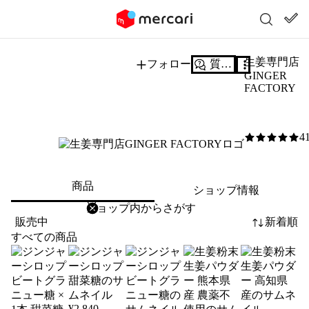
生姜専門店
フォロー
質問する
GINGER
FACTORY
4
5
/5
商品
ショップ情報
削除
検索
検索キーワードを入力
販売中
新着順
すべての商品
¥
2,840