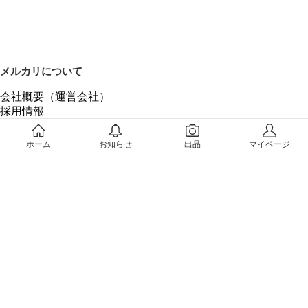
メルカリについて
会社概要（運営会社）
採用情報
プレスリリース
公式ブログ
ホーム
お知らせ
出品
マイページ
プレスキット
メルカリUS
メルカリShops
m department（エムデパ）
ヘルプ
ヘルプセンター（ガイド・お問い合わせ）
メルカリShopsでショップを開設する
メルカリShops ショップ管理画面にログイン
メルカリShops出店者向けガイド
お問い合わせ一覧