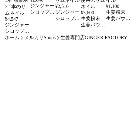
ジンジャー
¥
2,516
¥
1,100
シロップ
ジンジャー
生姜粉末
¥
3,600
甜菜糖
シロップ
生姜粉末
生姜パウダ
¥
4,547
ジンジャー
ビートグラ
生姜パウダ
ー 高知県
シロップ
ニュー糖
ー 熊本県
産
ホーム
ビートグラ
メルカリShops
生姜専門店GINGER FACTORY
産 農薬不
ニュー糖 ×
使用
1本 甜菜糖
× 1本