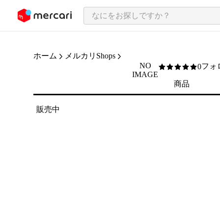
ンツにスキップ
ホーム
メルカリShops
NO
フォ
0
0
/5
IMAGE
商品
販売中