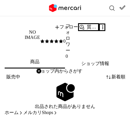
フ
フォロー
質問する
NO
ォ
IMAGE
ロ
0
0
/5
ワ
ー
0
商品
ショップ情報
削除
検索
検索キーワードを入力
販売中
新着順
出品された商品がありません
ホーム
メルカリShops