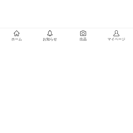
メルカリについて
ホーム
お知らせ
出品
マイページ
会社概要（運営会社）
採用情報
プレスリリース
公式ブログ
プレスキット
メルカリUS
メルカリShops
m department（エムデパ）
ヘルプ
ヘルプセンター（ガイド・お問い合わせ）
メルカリShopsでショップを開設する
メルカリShops ショップ管理画面にログイン
メルカリShops出店者向けガイド
お問い合わせ一覧