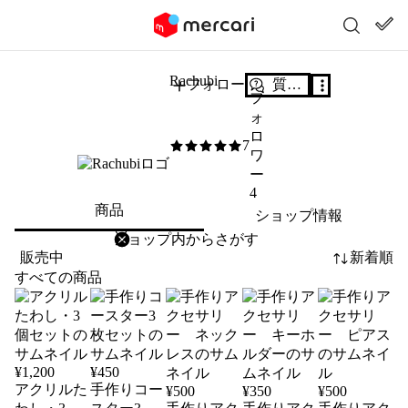
Rachubi
フォロー
質問する
フ
ォ
ロ
7
5
/5
ワ
ー
4
商品
ショップ情報
削除
検索
検索キーワードを入力
販売中
新着順
すべての商品
¥
1,200
¥
450
アクリルた
手作りコー
¥
500
¥
350
¥
500