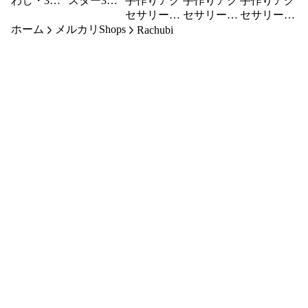
わし・3個
スター3枚
手作りアク
手作りアク
手作りアク
セット
セット
セサリー
セサリー
セサリー
ホーム
メルカリShops
ネックレス
キーホルダ
ピアス
Rachubi
ー