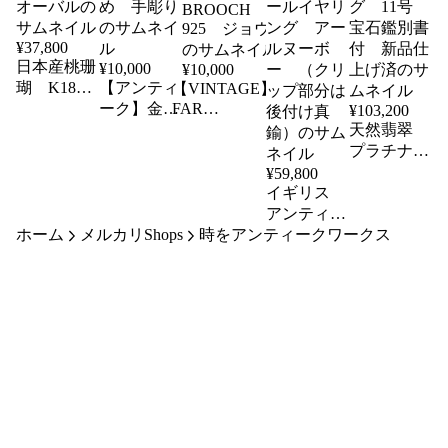
¥
37,800
日本産桃珊
¥
10,000
¥
10,000
瑚 K18枠
【アンティ
【VINTAGE】
のお花彫刻
ーク】金
FAR
¥
103,200
FETCHED
ペンダント
工 彫金
天然翡翠
STERLING
ヘッド オ
『鼓と竜
プラチナ
SILVER
ーバル
笛』帯留
900 ダイ
¥
59,800
BROOCH
め 手彫り
イギリス
ヤモンド
925 ジョウロ
アンティー
リング 11
ホーム
メルカリShops
時をアンティークワークス
ク 9金
号 宝石鑑
（K９）
別書付 新
オパールイ
品仕上げ済
ヤリング
アールヌー
ボー （ク
リップ部分
は後付け真
鍮）