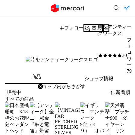
時をアンティー
フォロー
質問する
クワークス
フ
ォ
ロ
30
5
/5
ワ
ー
79
商品
ショップ情報
削除
検索
検索キーワードを入力
販売中
新着順
すべての商品