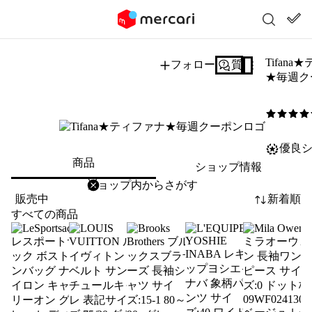
Tifan
フォロー
質問する
★毎週ク
5
/5
優良
商品
ショップ情報
削除
検索
検索キーワードを入力
販売中
新着順
すべての商品