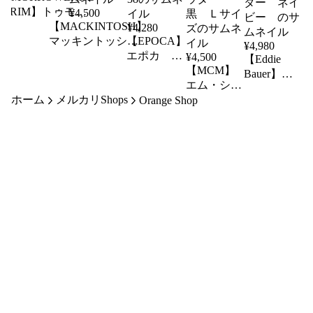
ILGRIM】トゥモロ
¥
4,500
ランドピルグリ
【MACKINTOSH】
¥
4,280
 コート ロング
マッキントッシ
【EPOCA】
¥
4,980
ート グレー サ
ュ レディース
エポカ レ
¥
4,500
【Eddie
ズ44
コート ロングコ
ディース
【MCM】
Bauer】エ
ート アウター
ジャケッ
エム・シ
ディーバウ
ホーム
チャコールグレ
メルカリShops
ト アウタ
ー・エム
Orange Shop
アー メン
ー サイズ36
ー ベージ
メンズ レ
ズ レディ
ュ サイズ
ディース
ース ジャ
38
ダウンジャ
ケット ダ
ケット ア
ウン アウ
ウター
ター ネイ
黒 Ｌサイ
ビー
ズ