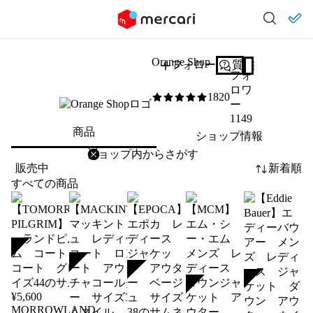
Orange Shop
フォロー
質問する
フォ
ロワ
1820
5
/5
ー
1149
商品
ショップ情報
削除
検索
検索キーワードを入力
販売中
新着順
すべての商品
SOLD
SOLD
SOLD
SOLD
SOLD
¥
5,600
TOMORROWLAND