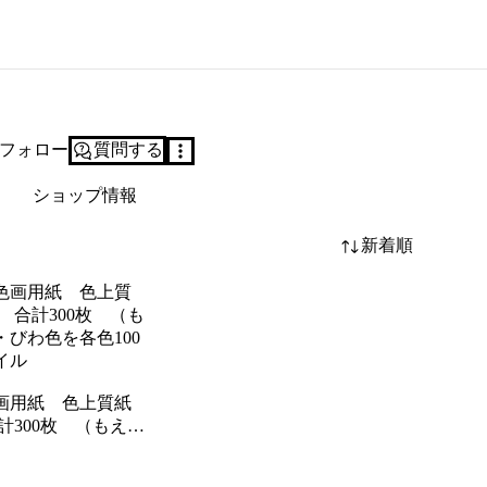
フォロー
質問する
ショップ情報
新着順
画用紙 色上質紙
計300枚 （もえぎ
色を各色100枚）