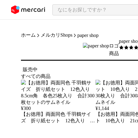
ンツにスキップ
ホーム
メルカリShops
paper shop
paper sh
5
/5
商品
販売中
すべての商品
¥
300
¥
1,144
【お徳用】両面同色 千羽鶴サイ
【お徳用】両面同色
ズ 折り紙セット 12色入り
ト 10色入り 21
8.5cm角 各色25枚入り 合計300
枚入り 合計300
枚セット