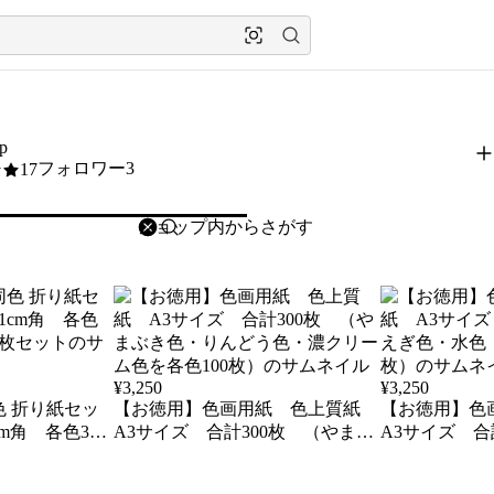
op
フォロワー3
17
削除
検索
検索キーワードを入力
¥
3,250
¥
3,250
 折り紙セッ
【お徳用】色画用紙 色上質紙
【お徳用】色
cm角 各色30
A3サイズ 合計300枚 （やまぶ
A3サイズ 合
枚セット
き色・りんどう色・濃クリーム色
色・水色・びわ
を各色100枚）