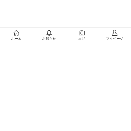
メルカリについて
ホーム
お知らせ
出品
マイページ
会社概要（運営会社）
採用情報
プレスリリース
公式ブログ
プレスキット
メルカリUS
メルカリShops
m department（エムデパ）
ヘルプ
ヘルプセンター（ガイド・お問い合わせ）
メルカリShopsでショップを開設する
メルカリShops ショップ管理画面にログイン
メルカリShops出店者向けガイド
お問い合わせ一覧