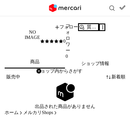
フ
フォロー
質問する
NO
ォ
IMAGE
ロ
0
0
/5
ワ
ー
0
商品
ショップ情報
削除
検索
検索キーワードを入力
販売中
新着順
出品された商品がありません
ホーム
メルカリShops