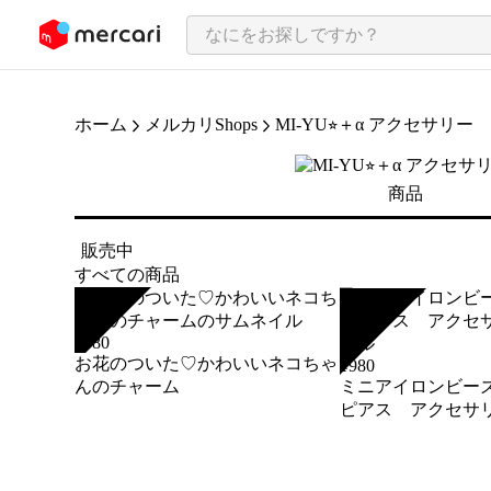
ンツにスキップ
ホーム
メルカリShops
MI-YU⭐︎＋α アクセサリー
商品
販売中
すべての商品
SOLD
SOLD
¥
580
お花のついた♡かわいいネコちゃ
¥
980
んのチャーム
ミニアイロンビー
ピアス アクセサ