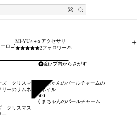
MI-YU⭐︎＋α アクセサリー
フォロワー25
2
5
/5
削除
検索
検索キーワードを入力
SOLD
¥
1,500
くまちゃんのパールチャーム
ズ クリスマス
リー