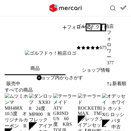
ゴルフドゥ！柏店
フォロー
質問する
フ
ォ
ロ
675
5
/5
ワ
ー
377
商品
ショップ情報
削除
検索
検索キーワードを入力
販売中
新着順
すべての商品
SOLD
SOLD
SOLD