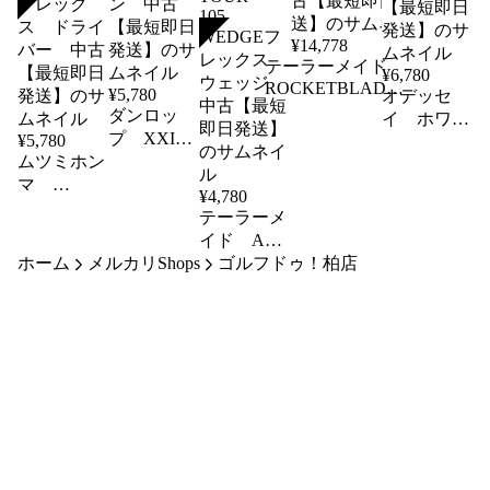
SOLD
SOLD
¥
14,778
テーラーメイド
¥
6,780
ROCKETBLADEZ
¥
5,780
オデッセ
MAX TM7-113
ダンロッ
イ ホワイ
Sフレックス ア
プ XXIO
¥
5,780
ト ホット
イアンセット 中
ムツミホン
8 24度
XG ロッシ
古【最短即日発
MP800 R
マ
ー パタ
¥
4,780
送】
フレック
MH488X
ー 中古
テーラーメ
10.5度 オ
ス アイア
【最短即日
イド ATV
リジナルカ
ン 中古
発送】
GRIND
ホーム
メルカリShops
ゴルフドゥ！柏店
ーボン R
【最短即日
US 60
フレック
発送】
度 KBS
ス ドライ
TOUR
バー 中古
105
【最短即日
WEDGEフ
発送】
レックス
ウェッジ
中古【最短
即日発送】