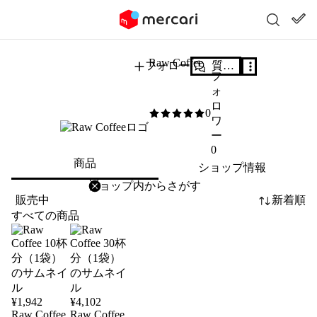
Raw Coffee
フォロー
質問する
フ
ォ
ロ
0
0
/5
ワ
ー
0
商品
ショップ情報
削除
検索
検索キーワードを入力
販売中
新着順
すべての商品
¥
1,942
¥
4,102
Raw Coffee
Raw Coffee