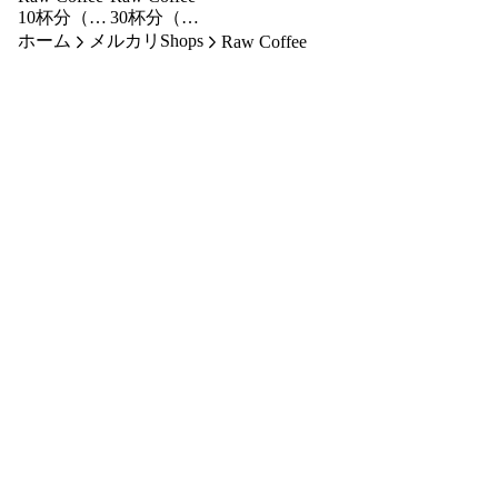
10杯分（1
30杯分（1
ホーム
袋）
メルカリShops
袋）
Raw Coffee