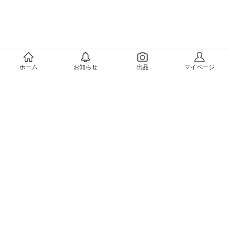
メルカリについて
ホーム
お知らせ
出品
マイページ
会社概要（運営会社）
採用情報
プレスリリース
公式ブログ
プレスキット
メルカリUS
メルカリShops
m department（エムデパ）
ヘルプ
ヘルプセンター（ガイド・お問い合わせ）
メルカリShopsでショップを開設する
メルカリShops ショップ管理画面にログイン
メルカリShops出店者向けガイド
お問い合わせ一覧