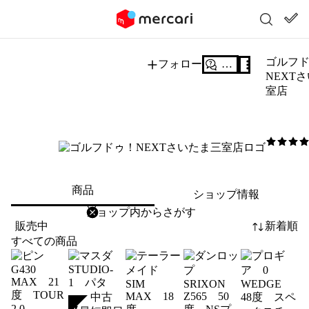
ゴルフ
フォロー
質問する
NEXT
室店
5
/5
商品
ショップ情報
削除
検索
検索キーワードを入力
販売中
新着順
すべての商品
SOLD