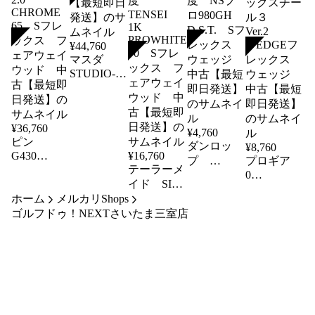
SOLD
SOLD
¥
44,760
SOLD
SOLD
マスダ
STUDIO-
1 パタ
ー 中古
【最短即日
¥
36,760
発送】
¥
4,760
ピン
ダンロッ
¥
8,760
G430
¥
16,760
プ
プロギア
MAX 21
テーラーメ
SRIXON
0
度 TOUR
イド SIM
Z565 50
WEDGE
2.0
MAX 18
ホーム
メルカリShops
度 NSプ
48度 スペ
CHROME
度
ゴルフドゥ！NEXTさいたま三室店
ロ980GH
ックスチー
65 Sフレ
TENSEI
D.S.T. Sフ
ル３
ックス フ
1K
Ver.2
レックス
PROWHITE
ェアウェイ
WEDGEフ
ウェッジ
70 Sフレ
ウッド 中
レックス
中古【最短
ックス フ
古【最短即
ウェッジ
即日発送】
ェアウェイ
日発送】
中古【最短
ウッド 中