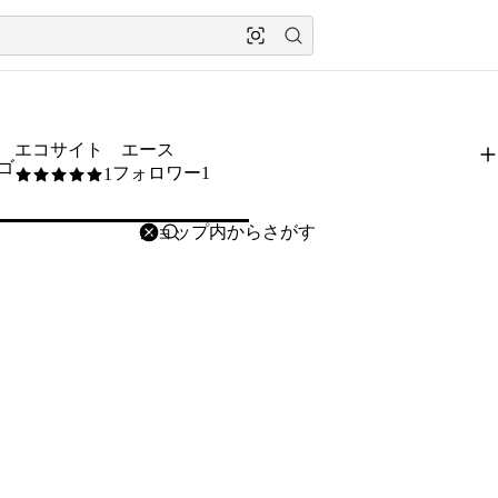
エコサイト エース
フォロワー1
1
5
/5
削除
検索
検索キーワードを入力