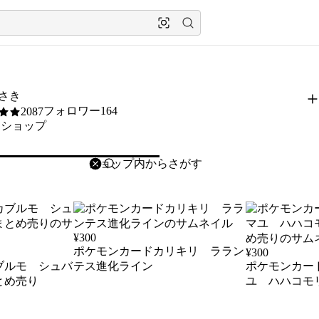
さき
フォロワー164
2087
良ショップ
削除
検索
検索キーワードを入力
¥
300
ポケモンカードカリキリ ララン
¥
300
ブルモ シュバ
テス進化ライン
ポケモンカー
とめ売り
ユ ハハコモ
売り