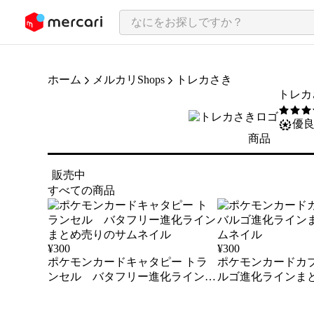
ンツにスキップ
ホーム
メルカリShops
トレカさき
トレカ
5
/5
優
商品
販売中
すべての商品
¥
300
¥
300
ポケモンカードキャタピー トラ
ポケモンカードカ
ンセル バタフリー進化ラインま
ルゴ進化ラインま
とめ売り