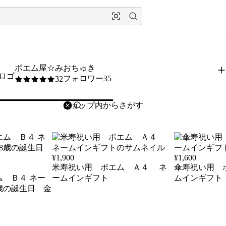
ポエム屋☆みおちゅき
フォロワー35
32
5
/5
削除
検索
検索キーワードを入力
¥
1,900
¥
1,600
米寿祝い用 ポエム Ａ４ ネ
傘寿祝い用 
 Ｂ４ ネー
ームインギフト
ムインギフト
歳の誕生日 金