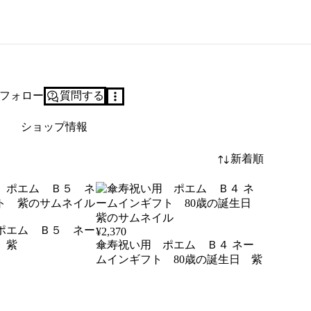
フォロー
質問する
ショップ情報
新着順
ポエム Ｂ５ ネー
¥
2,370
 紫
傘寿祝い用 ポエム Ｂ４ ネー
ムインギフト 80歳の誕生日 紫