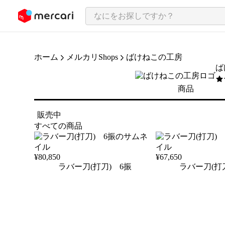
ンツにスキップ
ホーム
メルカリShops
ばけねこの工房
ば
5
/
商品
販売中
すべての商品
¥
80,850
¥
67,650
ラバー刀(打刀) 6振
ラバー刀(打