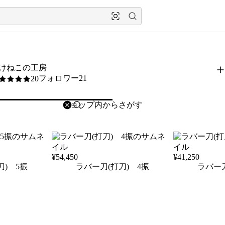
けねこの工房
フォロワー21
20
5
削除
検索
検索キーワードを入力
¥
54,450
¥
41,250
刀) 5振
ラバー刀(打刀) 4振
ラバー刀