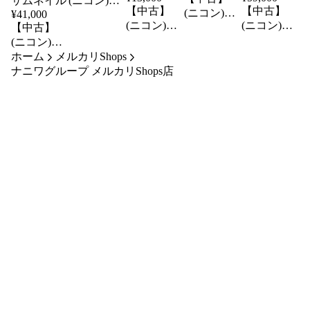
(ニコン)
【中古】
【中古】
(ニコン)
¥
41,000
Nikon D500
(ニコン)
(ニコン)
Nikon AF-S
【中古】
ボデイ
Nikon AF-S
DX
Nikon AF-S
(ニコン)
DX 55-
35/F1.8G
DX 16-
Nikon
ホーム
メルカリShops
200/F4-5.6G
80/F2.8-4E
D5300 18-
ナニワグループ メルカリShops店
ED VR(2)
ED VR
55VR2 レン
ズキツト
ブラツク