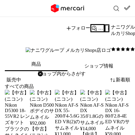
ナニワグル
フォロー
質問する
ルカリSho
5
/5
商品
ショップ情報
削除
検索
検索キーワードを入力
販売中
新着順
すべての商品
¥
92,000
¥
14,000
【中古】
¥
13,000
¥
59,000
【中古】