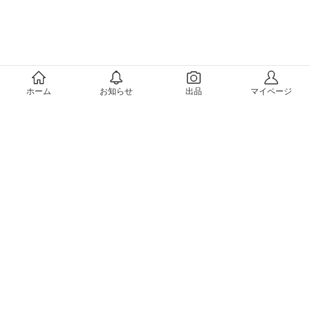
メルカリについて
ホーム
お知らせ
出品
マイページ
会社概要（運営会社）
採用情報
プレスリリース
公式ブログ
プレスキット
メルカリUS
メルカリShops
m department（エムデパ）
ヘルプ
ヘルプセンター（ガイド・お問い合わせ）
メルカリShopsでショップを開設する
メルカリShops ショップ管理画面にログイン
メルカリShops出店者向けガイド
お問い合わせ一覧